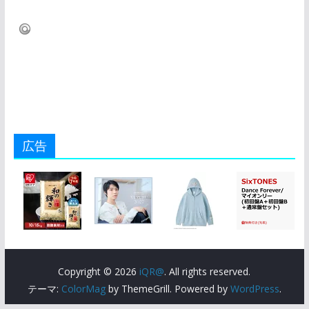
広告
Copyright © 2026
iQR@
. All rights reserved.
テーマ:
ColorMag
by ThemeGrill. Powered by
WordPress
.