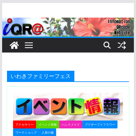
コ
ン
テ
ン
ツ
へ
ス
キ
ッ
いわきファミリーフェス
プ
アクセサリー
イベント情報
ハンドメイド
プリザーブドフラワー
ワークショップ
人形の服