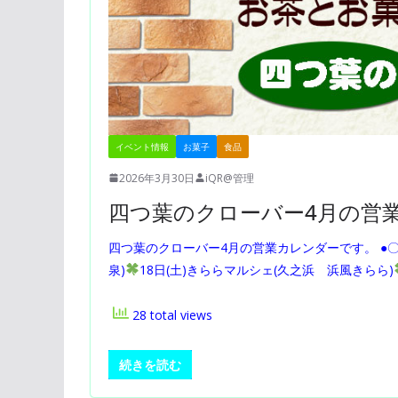
イベント情報
お菓子
食品
2026年3月30日
iQR@管理
四つ葉のクローバー4月の営
四つ葉のクローバー4月の営業カレンダーです。 ●
泉)
18日(土)きららマルシェ(久之浜 浜風きらら)
28 total views
続きを読む