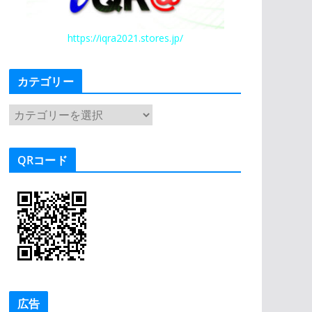
https://iqra2021.stores.jp/
カテゴリー
カ
テ
ゴ
QRコード
リ
ー
広告