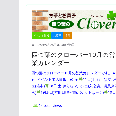
イベント情報
お菓子
食品
2025年9月28日
iQR@管理
四つ葉のクローバー10月の営
業カレンダー
四つ葉のクローバー10月の営業カレンダーです。 ●
● イベント出店情報 ●〇●
11日(土)わ可ばマル
ェ(湯本)
18日(土)きららマルシェ(久之浜、浜風き
ら)
19日(日)本町日曜朝市(ポケットぱーく)
19日
24 total views