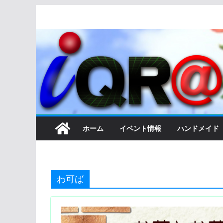
コ
ン
テ
ン
ツ
へ
ス
キ
ッ
ホーム
イベント情報
ハンドメイド
プ
わ可ば