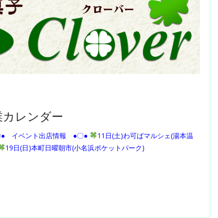
業カレンダー
〇● イベント出店情報 ●〇●
11日(土)わ可ばマルシェ(湯本温
19日(日)本町日曜朝市(小名浜ポケットパーク)