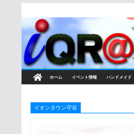
コ
ン
テ
ン
ツ
へ
ス
キ
ッ
ホーム
イベント情報
ハンドメイド
プ
イオンタウン守谷