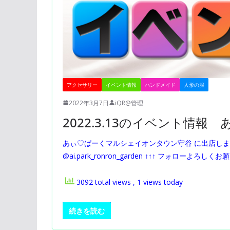
アクセサリー
イベント情報
ハンドメイド
人形の服
2022年3月7日
iQR@管理
2022.3.13のイベント情
あぃ♡ぱーくマルシェイオンタウン守谷 に出店します
@ai.park_ronron_garden ↑↑↑ フォローよろし
3092 total views
, 1 views today
続きを読む