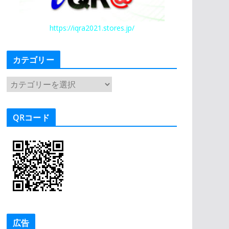
https://iqra2021.stores.jp/
カテゴリー
カ
テ
ゴ
QRコード
リ
ー
広告