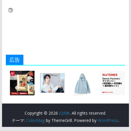
広告
Copyright © 2026
iQR@
. All rights reserved.
テーマ:
ColorMag
by ThemeGrill. Powered by
WordPress
.