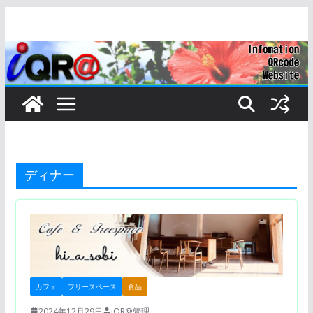
コ
ン
テ
ン
ツ
へ
ス
キ
ッ
ディナー
プ
カフェ
フリースペース
食品
2024年12月29日
iQR@管理