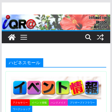
コ
ン
テ
ン
ツ
へ
ス
キ
ッ
ハピネスモール
プ
アクセサリー
イベント情報
ハンドメイド
プリザーブドフラワー
ワークショップ