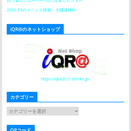
四つ葉のクローバー7月の営業カレンダー
2026.7.5のイベント情報 大國魂神社
iQR@のネットショップ
https://iqra2021.stores.jp/
カテゴリー
カ
テ
ゴ
QRコード