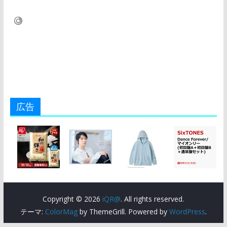
広告
Copyright © 2026
iQR@
. All rights reserved.
テーマ:
ColorMag
by ThemeGrill. Powered by
WordPress
.