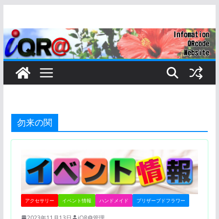
コ
ン
テ
ン
ツ
へ
ス
キ
ッ
勿来の関
プ
アクセサリー
イベント情報
ハンドメイド
プリザーブドフラワー
2023年11月13日
iQR@管理