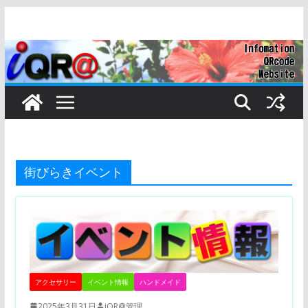
コ
ン
テ
ン
ツ
へ
ス
キ
ッ
街びらきイベント
プ
アクセサリー
イベント情報
ハンドメイド
2025年3月31日
iQR@管理