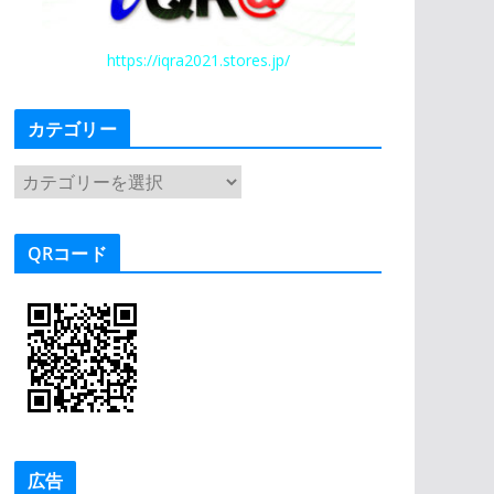
https://iqra2021.stores.jp/
カテゴリー
カ
テ
ゴ
QRコード
リ
ー
広告