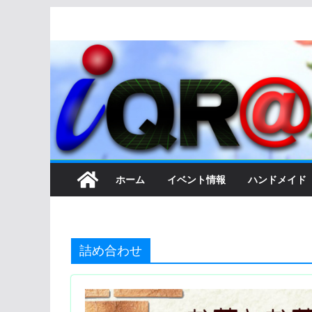
コ
ン
テ
ン
ツ
へ
ス
キ
ッ
ホーム
イベント情報
ハンドメイド
プ
詰め合わせ