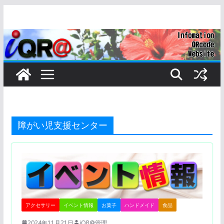
コ
ン
テ
ン
ツ
へ
ス
キ
ッ
障がい児支援センター
プ
アクセサリー
イベント情報
お菓子
ハンドメイド
食品
2024年11月21日
iQR@管理