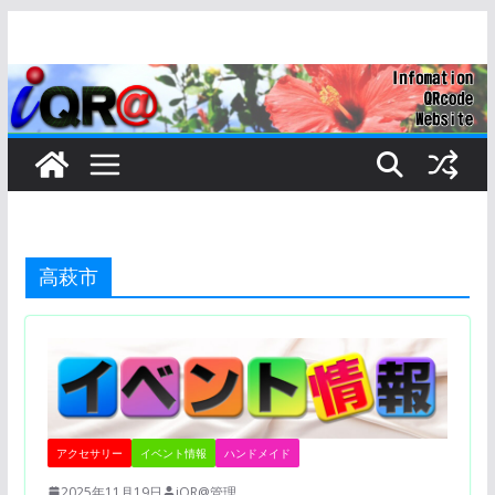
コ
ン
テ
ン
ツ
へ
ス
キ
ッ
高萩市
プ
アクセサリー
イベント情報
ハンドメイド
2025年11月19日
iQR@管理