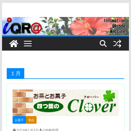
コ
ン
テ
ン
ツ
へ
ス
キ
ッ
１月
プ
お菓子
食品
2023年1月3日
iQR@管理