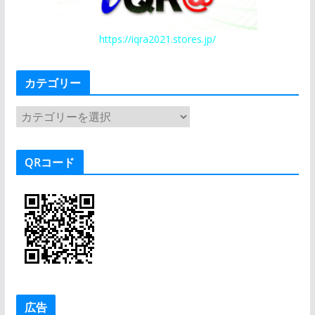
https://iqra2021.stores.jp/
カテゴリー
カ
テ
ゴ
QRコード
リ
ー
広告