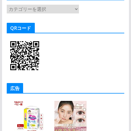
カ
テ
ゴ
QRコード
リ
ー
広告