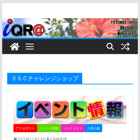
コ
ン
テ
ン
ツ
へ
ス
キ
ッ
３ＳＣチャレンジショップ
プ
アクセサリー
イベント情報
ハンドメイド
人形の服
2021年11月13日
iQR@管理