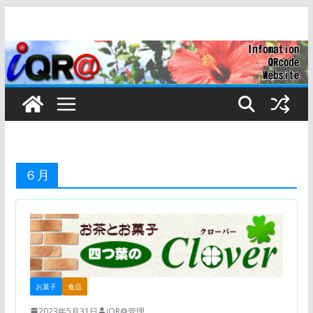
コ
ン
テ
ン
ツ
へ
ス
キ
ッ
６月
プ
お菓子
食品
2023年5月31日
iQR@管理