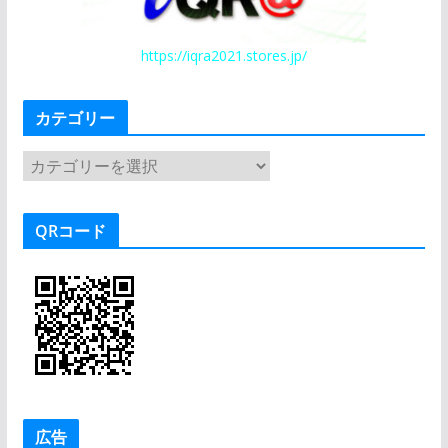
https://iqra2021.stores.jp/
カテゴリー
カ
テ
ゴ
QRコード
リ
ー
広告