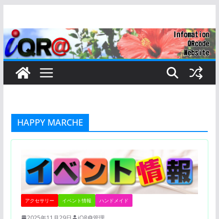
コ
ン
テ
ン
ツ
へ
ス
キ
ッ
HAPPY MARCHE
プ
アクセサリー
イベント情報
ハンドメイド
2025年11月29日
iQR@管理