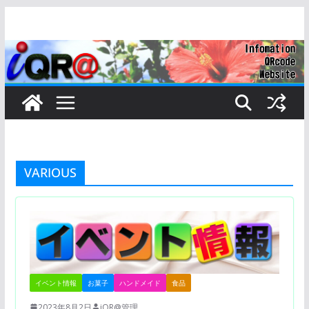
コ
ン
テ
ン
ツ
へ
ス
キ
ッ
VARIOUS
プ
イベント情報
お菓子
ハンドメイド
食品
2023年8月2日
iQR@管理