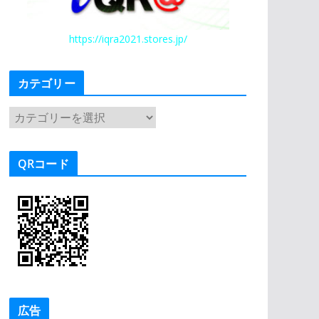
https://iqra2021.stores.jp/
カテゴリー
カ
テ
ゴ
QRコード
リ
ー
広告