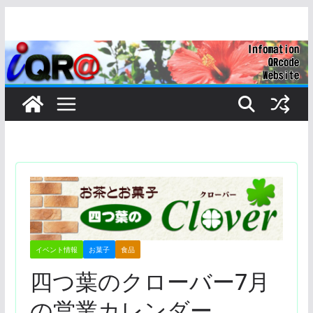
コ
ン
テ
ン
ツ
へ
ス
キ
ッ
プ
イベント情報
お菓子
食品
四つ葉のクローバー7月
の営業カレンダー