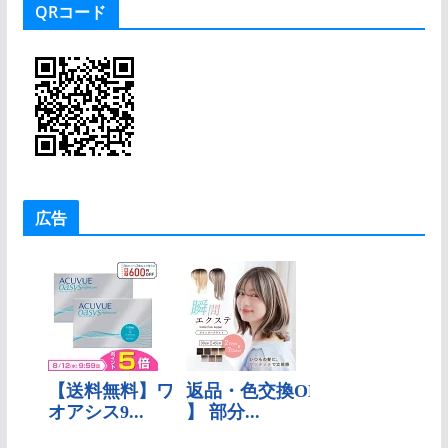
QRコード
リ
ー
広告