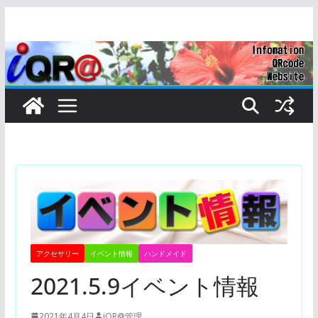
コ
ン
テ
ン
ツ
へ
ス
キ
ッ
プ
アクセサリー
イベント情報
ハンドメイド
2021.5.9イベント情報
2021年4月4日
iQR@管理