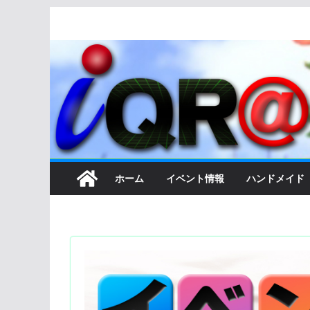
コ
ン
テ
ン
ツ
へ
ス
キ
ッ
ホーム
イベント情報
ハンドメイド
プ