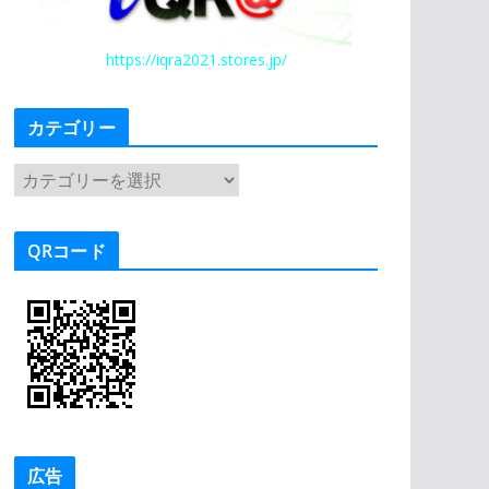
https://iqra2021.stores.jp/
カテゴリー
カ
テ
ゴ
QRコード
リ
ー
広告