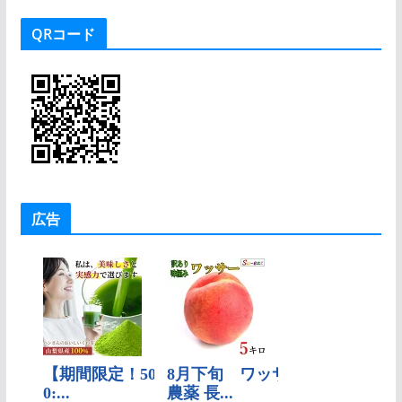
ゴ
QRコード
リ
ー
広告