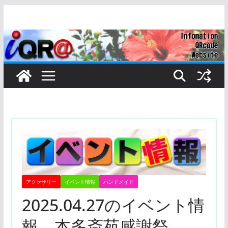
コ
ン
テ
ン
ツ
へ
ス
キ
ッ
プ
アクセサリー
イベント情報
ハンドメイド
2025.04.27のイベント情
報 本多斎苑感謝祭