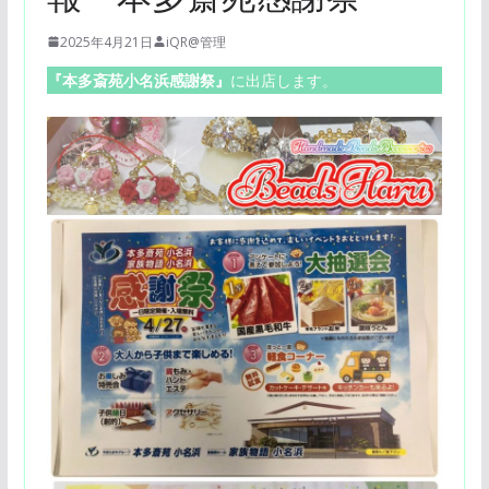
2025年4月21日
iQR@管理
『本多斎苑小名浜感謝祭
』
に出店します。