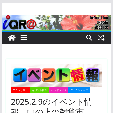
コ
ン
テ
ン
ツ
へ
ス
キ
ッ
プ
アクセサリー
イベント情報
ハンドメイド
ワークショップ
2025.2.9のイベント情
報 山の上の雑貨市