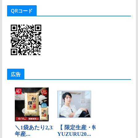
ゴ
QRコード
リ
ー
広告