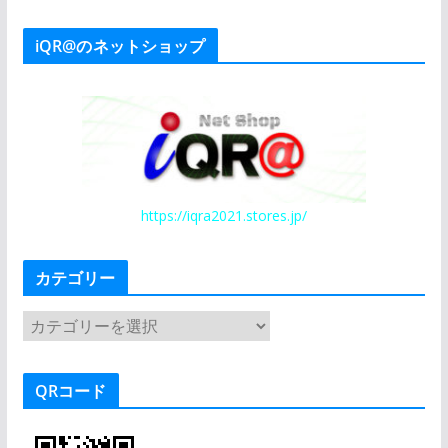
iQR@のネットショップ
https://iqra2021.stores.jp/
カテゴリー
カ
テ
ゴ
QRコード
リ
ー