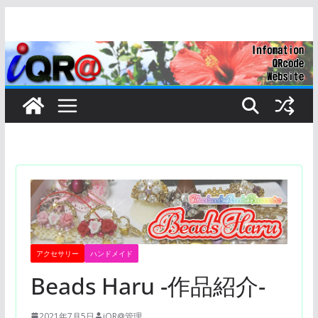
コ
ン
テ
ン
ツ
へ
ス
キ
ッ
プ
アクセサリー
ハンドメイド
Beads Haru -作品紹介-
2021年7月5日
iQR@管理